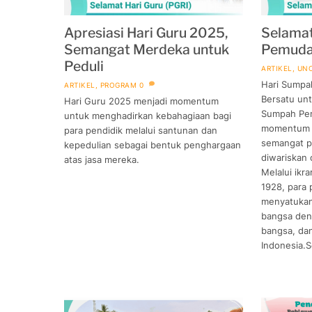
Apresiasi Hari Guru 2025,
Selama
Semangat Merdeka untuk
Pemud
Peduli
ARTIKEL
,
UNC
Hari Sumpa
ARTIKEL
,
PROGRAM
0
Bersatu unt
Hari Guru 2025 menjadi momentum
Sumpah Pe
untuk menghadirkan kebahagiaan bagi
momentum u
para pendidik melalui santunan dan
semangat p
kepedulian sebagai bentuk penghargaan
diwariskan 
atas jasa mereka.
Melalui ikr
1928, para 
menyatuka
bangsa deng
bangsa, da
Indonesia.