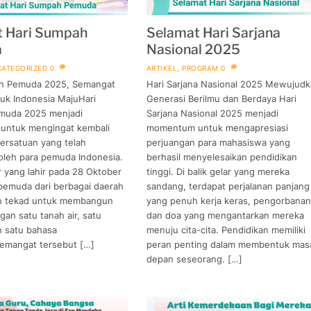
t Hari Sumpah
Selamat Hari Sarjana
a
Nasional 2025
ATEGORIZED
0
ARTIKEL
,
PROGRAM
0
h Pemuda 2025, Semangat
Hari Sarjana Nasional 2025 Mewujud
uk Indonesia MajuHari
Generasi Berilmu dan Berdaya Hari
muda 2025 menjadi
Sarjana Nasional 2025 menjadi
ntuk mengingat kembali
momentum untuk mengapresiasi
ersatuan yang telah
perjuangan para mahasiswa yang
oleh para pemuda Indonesia.
berhasil menyelesaikan pendidikan
ar yang lahir pada 28 Oktober
tinggi. Di balik gelar yang mereka
pemuda dari berbagai daerah
sandang, terdapat perjalanan panjang
n tekad untuk membangun
yang penuh kerja keras, pengorbanan
an satu tanah air, satu
dan doa yang mengantarkan mereka
n satu bahasa
menuju cita-cita. Pendidikan memiliki
Semangat tersebut […]
peran penting dalam membentuk mas
depan seseorang. […]