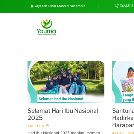
(0233) 
Yayasan Umat Mandiri Nusantara
Skip
to
content
Selamat Hari Ibu Nasional
Santuna
2025
Hadirk
Harapa
ARTIKEL
0
Hari Ibu Nasional 2025 menjadi momen
ARTIKEL
,
PR