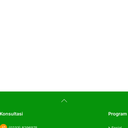
Back
To
Top
Konsultasi
Program
(0233) 8296975
Sosial