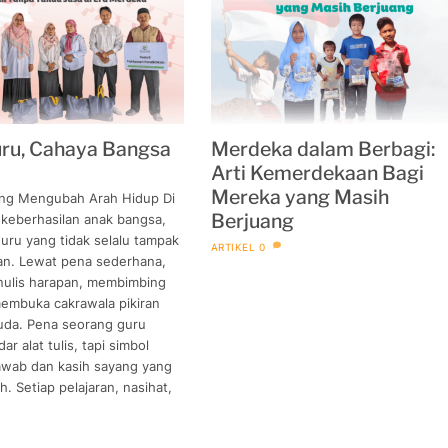
ru, Cahaya Bangsa
Merdeka dalam Berbagi:
Arti Kemerdekaan Bagi
Mereka yang Masih
ng Mengubah Arah Hidup Di
Berjuang
p keberhasilan anak bangsa,
uru yang tidak selalu tampak
ARTIKEL
0
an. Lewat pena sederhana,
ulis harapan, membimbing
membuka cakrawala pikiran
uda. Pena seorang guru
r alat tulis, tapi simbol
awab dan kasih sayang yang
h. Setiap pelajaran, nasihat,