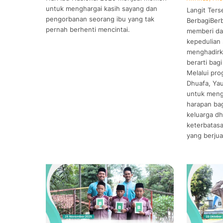
untuk menghargai kasih sayang dan
Langit Ters
pengorbanan seorang ibu yang tak
BerbagiBerb
pernah berhenti mencintai.
memberi da
kepedulian
menghadirk
berarti ba
Melalui pr
Dhuafa, Ya
untuk meng
harapan bag
keluarga dh
keterbatas
yang berju