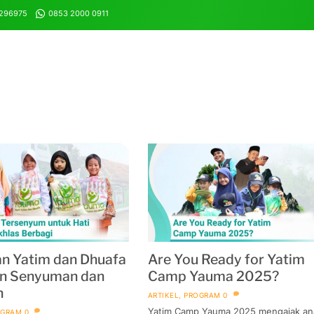
8296975
0853 2000 0911
n Yatim dan Dhuafa
Are You Ready for Yatim
an Senyuman dan
Camp Yauma 2025?
n
ARTIKEL
,
PROGRAM
0
Yatim Camp Yauma 2025 mengajak an
OGRAM
0