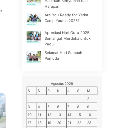
Hadirkan Senyuman dan
Harapan
er
Are You Ready for Yatim
Camp Yauma 2025?
Apresiasi Hari Guru 2025,
Semangat Merdeka untuk
Peduli
Selamat Hari Sumpah
Pemuda
Agustus 2026
S
S
R
K
J
S
M
1
2
3
4
5
6
7
8
9
10
11
12
13
14
15
16
17
18
19
20
21
22
23