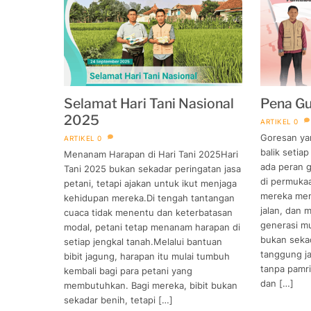
Selamat Hari Tani Nasional
Pena Gu
2025
ARTIKEL
0
Goresan ya
ARTIKEL
0
balik setia
Menanam Harapan di Hari Tani 2025Hari
ada peran g
Tani 2025 bukan sekadar peringatan jasa
di permuka
petani, tetapi ajakan untuk ikut menjaga
mereka men
kehidupan mereka.Di tengah tantangan
jalan, dan 
cuaca tidak menentu dan keterbatasan
generasi m
modal, petani tetap menanam harapan di
bukan sekada
setiap jengkal tanah.Melalui bantuan
tanggung j
bibit jagung, harapan itu mulai tumbuh
tanpa pamri
kembali bagi para petani yang
dan […]
membutuhkan. Bagi mereka, bibit bukan
sekadar benih, tetapi […]