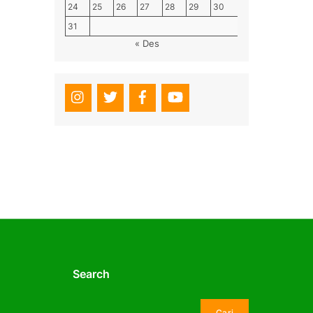
24
25
26
27
28
29
30
31
« Des
Search
Cari
Cari