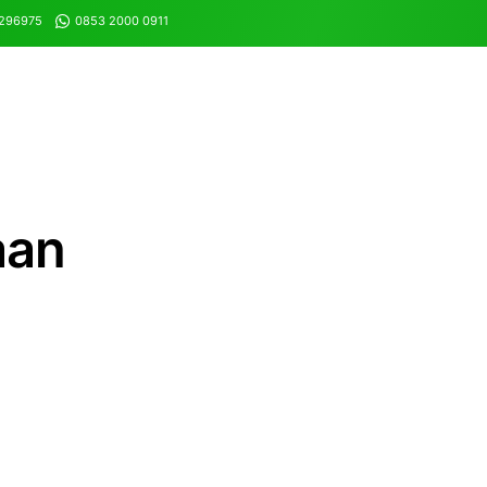
8296975
0853 2000 0911
aan