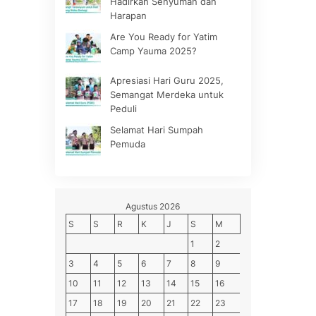
Hadirkan Senyuman dan
Harapan
Are You Ready for Yatim
Camp Yauma 2025?
Apresiasi Hari Guru 2025,
Semangat Merdeka untuk
Peduli
Selamat Hari Sumpah
Pemuda
Agustus 2026
S
S
R
K
J
S
M
1
2
3
4
5
6
7
8
9
10
11
12
13
14
15
16
17
18
19
20
21
22
23