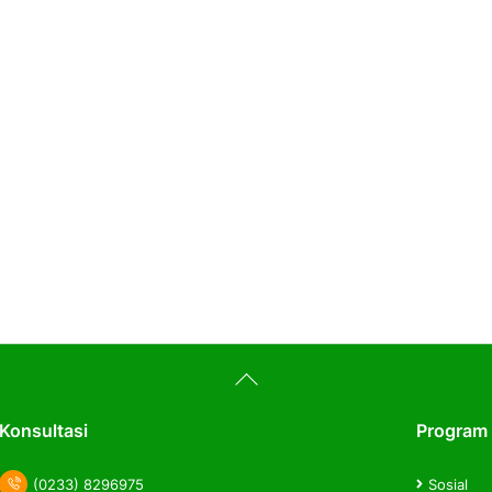
Back
To
Top
Konsultasi
Program
(0233) 8296975
Sosial