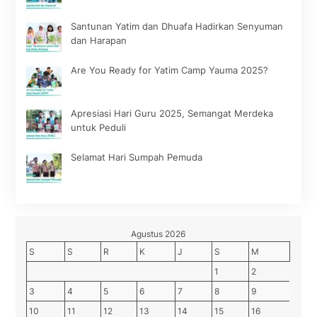
Santunan Yatim dan Dhuafa Hadirkan Senyuman
dan Harapan
Are You Ready for Yatim Camp Yauma 2025?
Apresiasi Hari Guru 2025, Semangat Merdeka
untuk Peduli
Selamat Hari Sumpah Pemuda
Agustus 2026
S
S
R
K
J
S
M
1
2
3
4
5
6
7
8
9
10
11
12
13
14
15
16