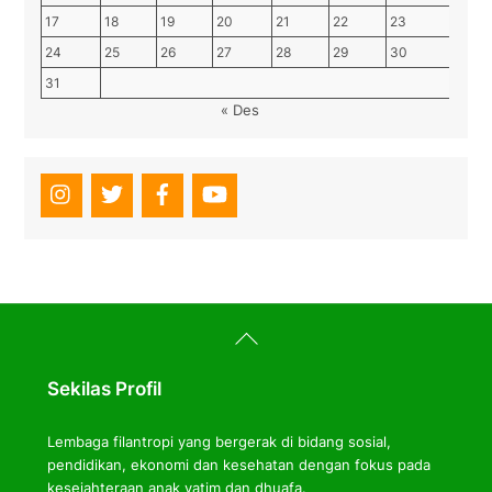
17
18
19
20
21
22
23
24
25
26
27
28
29
30
31
« Des
Back
To
Top
Sekilas Profil
Lembaga filantropi yang bergerak di bidang sosial,
pendidikan, ekonomi dan kesehatan dengan fokus pada
kesejahteraan anak yatim dan dhuafa.