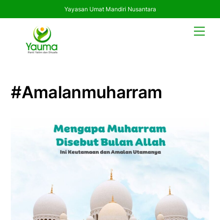
Yayasan Umat Mandiri Nusantara
Skip
Men
to
content
#amalanmuharram