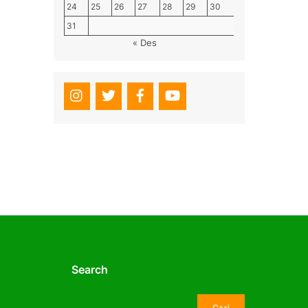
24
25
26
27
28
29
30
31
« Des
Search
Cari
Cari