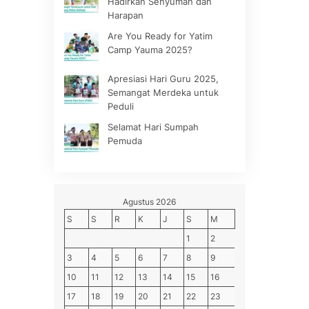
Hadirkan Senyuman dan
Harapan
Are You Ready for Yatim
Camp Yauma 2025?
Apresiasi Hari Guru 2025,
Semangat Merdeka untuk
Peduli
Selamat Hari Sumpah
Pemuda
Agustus 2026
S
S
R
K
J
S
M
1
2
3
4
5
6
7
8
9
10
11
12
13
14
15
16
17
18
19
20
21
22
23