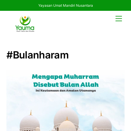
Yayasan Umat Mandiri Nusantara
Skip
Men
to
content
#bulanharam