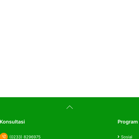
Back
To
Top
Konsultasi
Program
(0233) 8296975
Sosial