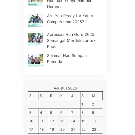
Hadirkan Senyuman dan
Harapan
Are You Ready for Yatim
Camp Yauma 2025?
Apresiasi Hari Guru 2025,
Semangat Merdeka untuk
Peduli
Selamat Hari Sumpah
Pemuda
Agustus 2026
S
S
R
K
J
S
M
1
2
3
4
5
6
7
8
9
10
11
12
13
14
15
16
17
18
19
20
21
22
23