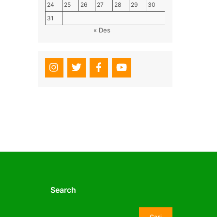
24
25
26
27
28
29
30
31
« Des
Search
Cari
Cari