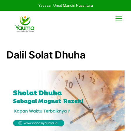
Yayasan Umat Mandiri Nusantara
Skip
Men
to
content
Dalil Solat Dhuha