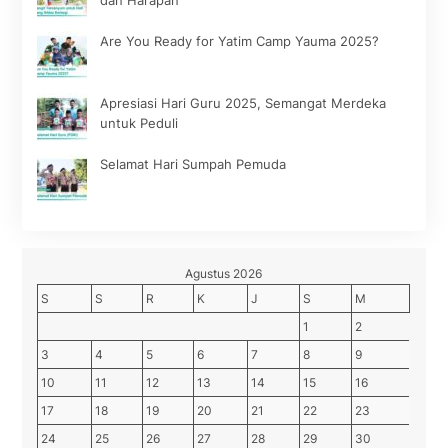
Are You Ready for Yatim Camp Yauma 2025?
Apresiasi Hari Guru 2025, Semangat Merdeka
untuk Peduli
Selamat Hari Sumpah Pemuda
Agustus 2026
S
S
R
K
J
S
M
1
2
3
4
5
6
7
8
9
10
11
12
13
14
15
16
17
18
19
20
21
22
23
24
25
26
27
28
29
30