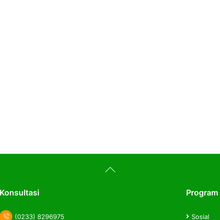
Back
To
Top
Konsultasi
Program
(0233) 8296975
Sosial