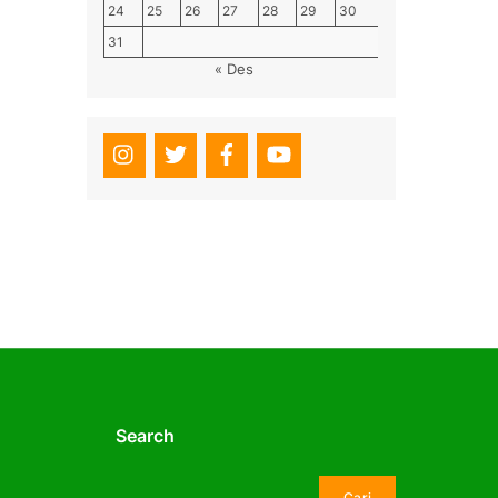
24
25
26
27
28
29
30
31
« Des
Search
Cari
Cari