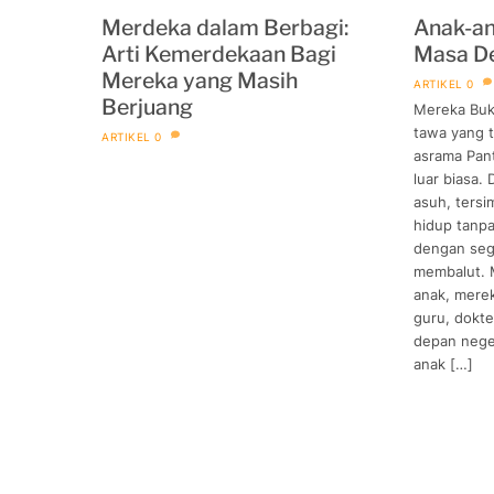
Merdeka dalam Berbagi:
Anak-an
Arti Kemerdekaan Bagi
Masa D
Mereka yang Masih
ARTIKEL
0
Berjuang
Mereka Buk
tawa yang 
ARTIKEL
0
asrama Pan
luar biasa. 
asuh, ters
hidup tanpa
dengan seg
membalut. 
anak, mere
guru, dokte
depan neger
anak […]