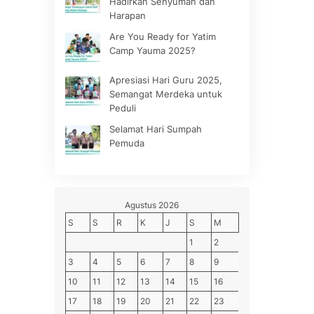
Hadirkan Senyuman dan
Harapan
Are You Ready for Yatim
Camp Yauma 2025?
Apresiasi Hari Guru 2025,
Semangat Merdeka untuk
Peduli
Selamat Hari Sumpah
Pemuda
Agustus 2026
S
S
R
K
J
S
M
1
2
3
4
5
6
7
8
9
10
11
12
13
14
15
16
17
18
19
20
21
22
23