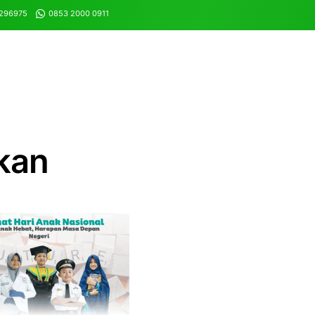
8296975
0853 2000 0911
kan