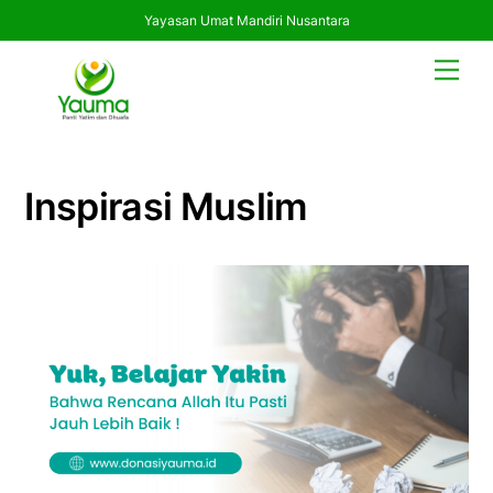
Yayasan Umat Mandiri Nusantara
Skip
Men
to
content
Inspirasi Muslim