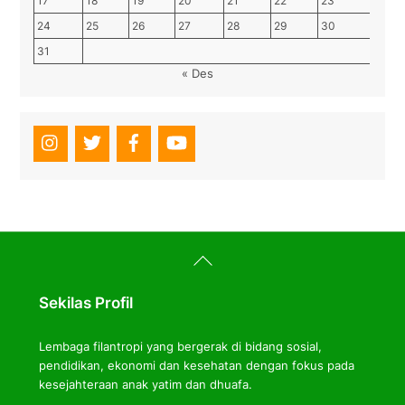
17
18
19
20
21
22
23
24
25
26
27
28
29
30
31
« Des
Back
To
Top
Sekilas Profil
Lembaga filantropi yang bergerak di bidang sosial,
pendidikan, ekonomi dan kesehatan dengan fokus pada
kesejahteraan anak yatim dan dhuafa.