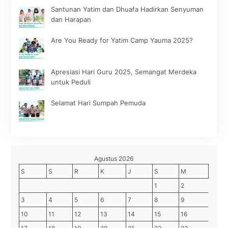
Santunan Yatim dan Dhuafa Hadirkan Senyuman
dan Harapan
Are You Ready for Yatim Camp Yauma 2025?
Apresiasi Hari Guru 2025, Semangat Merdeka
untuk Peduli
Selamat Hari Sumpah Pemuda
Agustus 2026
S
S
R
K
J
S
M
1
2
3
4
5
6
7
8
9
10
11
12
13
14
15
16