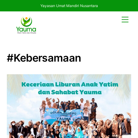
Yayasan Umat Mandiri Nusantara
Skip
Men
to
content
#kebersamaan