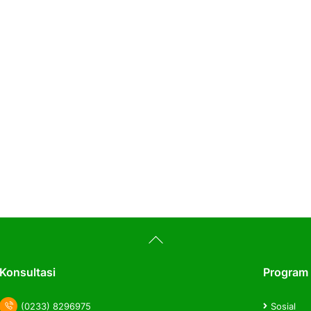
Back
To
Top
Konsultasi
Program
(0233) 8296975
Sosial