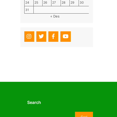
24
25
26
27
28
29
30
31
« Des
Search
Cari
Cari