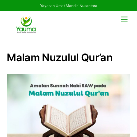
Yayasan Umat Mandiri Nusantara
Skip
Men
to
content
Malam Nuzulul Qur’an