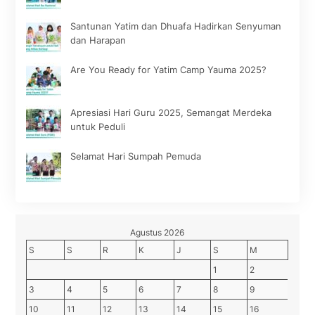
Santunan Yatim dan Dhuafa Hadirkan Senyuman
dan Harapan
Are You Ready for Yatim Camp Yauma 2025?
Apresiasi Hari Guru 2025, Semangat Merdeka
untuk Peduli
Selamat Hari Sumpah Pemuda
Agustus 2026
S
S
R
K
J
S
M
1
2
3
4
5
6
7
8
9
10
11
12
13
14
15
16