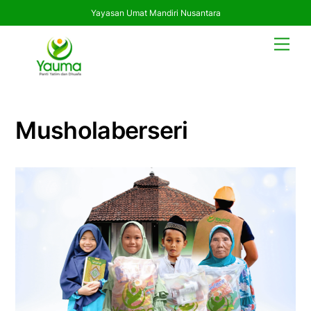
Yayasan Umat Mandiri Nusantara
Skip
Men
to
content
Musholaberseri