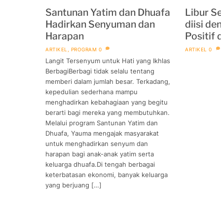
Santunan Yatim dan Dhuafa
Libur S
Hadirkan Senyuman dan
diisi d
Harapan
Positif
ARTIKEL
,
PROGRAM
0
ARTIKEL
0
Langit Tersenyum untuk Hati yang Ikhlas
BerbagiBerbagi tidak selalu tentang
memberi dalam jumlah besar. Terkadang,
kepedulian sederhana mampu
menghadirkan kebahagiaan yang begitu
berarti bagi mereka yang membutuhkan.
Melalui program Santunan Yatim dan
Dhuafa, Yauma mengajak masyarakat
untuk menghadirkan senyum dan
harapan bagi anak-anak yatim serta
keluarga dhuafa.Di tengah berbagai
keterbatasan ekonomi, banyak keluarga
yang berjuang […]