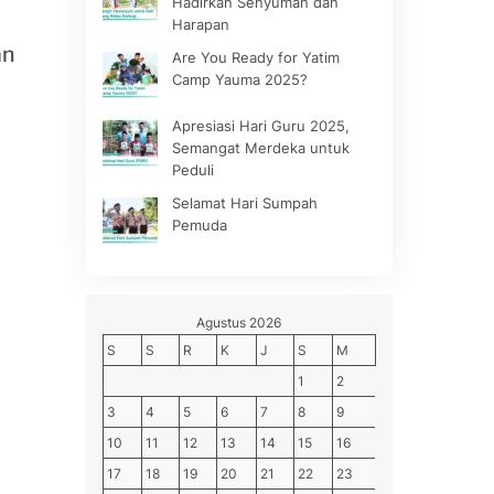
Hadirkan Senyuman dan
Harapan
an
Are You Ready for Yatim
Camp Yauma 2025?
Apresiasi Hari Guru 2025,
Semangat Merdeka untuk
Peduli
Selamat Hari Sumpah
Pemuda
Agustus 2026
S
S
R
K
J
S
M
1
2
3
4
5
6
7
8
9
10
11
12
13
14
15
16
17
18
19
20
21
22
23