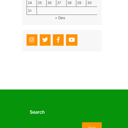
24
25
26
27
28
29
30
31
« Des
Search
Cari
Cari