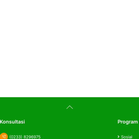
Back
To
Top
Konsultasi
Program
(0233) 8296975
Sosial