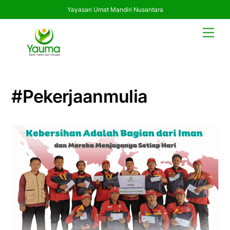
Yayasan Umat Mandiri Nusantara
Skip
Men
to
content
#pekerjaanmulia