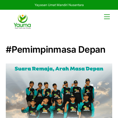
Yayasan Umat Mandiri Nusantara
Skip
Men
to
content
#pemimpinmasa Depan