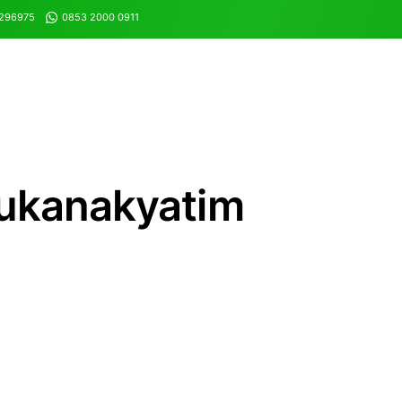
8296975
0853 2000 0911
ukanakyatim