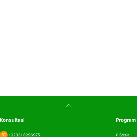
Back
To
Top
Konsultasi
Program
(0233) 8296975
Sosial