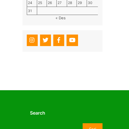
24
25
26
27
28
29
30
31
« Des
Search
Cari
Cari