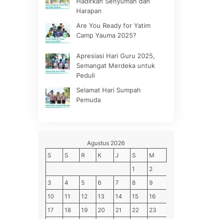
Hadirkan Senyuman dan
Harapan
Are You Ready for Yatim
Camp Yauma 2025?
Apresiasi Hari Guru 2025,
Semangat Merdeka untuk
Peduli
Selamat Hari Sumpah
Pemuda
Agustus 2026
S
S
R
K
J
S
M
1
2
3
4
5
6
7
8
9
10
11
12
13
14
15
16
17
18
19
20
21
22
23