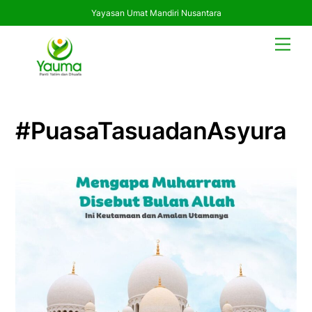
Yayasan Umat Mandiri Nusantara
Skip
Men
to
content
#PuasaTasuadanAsyura