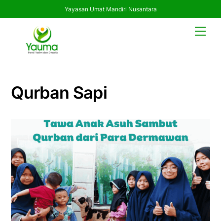
Yayasan Umat Mandiri Nusantara
Skip
Men
to
content
Qurban Sapi