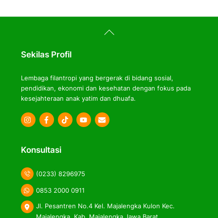
Back
To
Top
Sekilas Profil
Lembaga filantropi yang bergerak di bidang sosial,
pendidikan, ekonomi dan kesehatan dengan fokus pada
kesejahteraan anak yatim dan dhuafa.
Icon
Icon
Icon
label
label
label
Konsultasi
(0233) 8296975
0853 2000 0911
Jl. Pesantren No.4 Kel. Majalengka Kulon Kec.
Majalengka, Kab. Majalengka Jawa Barat.