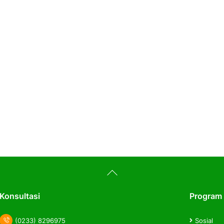
Back
To
Top
Konsultasi
Program
(0233) 8296975
Sosial