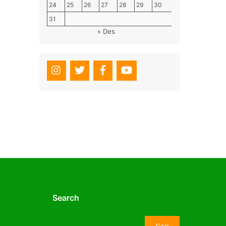
24
25
26
27
28
29
30
31
« Des
Search
Cari
Cari