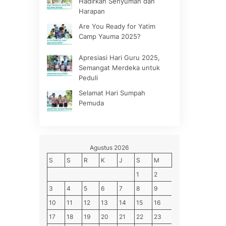
Hadirkan Senyuman dan
Harapan
Are You Ready for Yatim
Camp Yauma 2025?
Apresiasi Hari Guru 2025,
Semangat Merdeka untuk
Peduli
Selamat Hari Sumpah
Pemuda
Agustus 2026
S
S
R
K
J
S
M
1
2
3
4
5
6
7
8
9
10
11
12
13
14
15
16
17
18
19
20
21
22
23