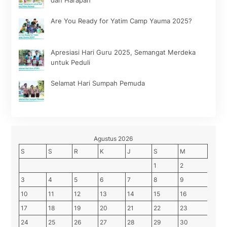
Are You Ready for Yatim Camp Yauma 2025?
Apresiasi Hari Guru 2025, Semangat Merdeka
untuk Peduli
Selamat Hari Sumpah Pemuda
Agustus 2026
S
S
R
K
J
S
M
1
2
3
4
5
6
7
8
9
10
11
12
13
14
15
16
17
18
19
20
21
22
23
24
25
26
27
28
29
30