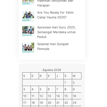
Hadirkan Senyuman dan
Harapan
Are You Ready for Yatim
Camp Yauma 2025?
Apresiasi Hari Guru 2025,
Semangat Merdeka untuk
Peduli
Selamat Hari Sumpah
Pemuda
Agustus 2026
S
S
R
K
J
S
M
1
2
3
4
5
6
7
8
9
10
11
12
13
14
15
16
17
18
19
20
21
22
23