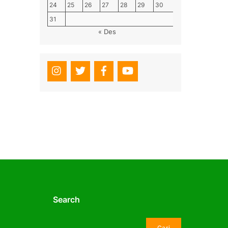
24
25
26
27
28
29
30
31
« Des
Search
Cari
Cari