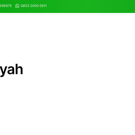
8296975
0853 2000 0911
iyah