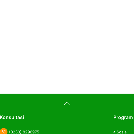
Back
To
Top
Konsultasi
Program
(0233) 8296975
Sosial