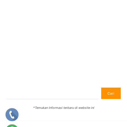
Program
Sosial
Pendidikan
Ekonomi
Kesehatan
Ramadhan
Qurban
Search
Cari
Cari
*Temukan Informasi terbaru di website ini