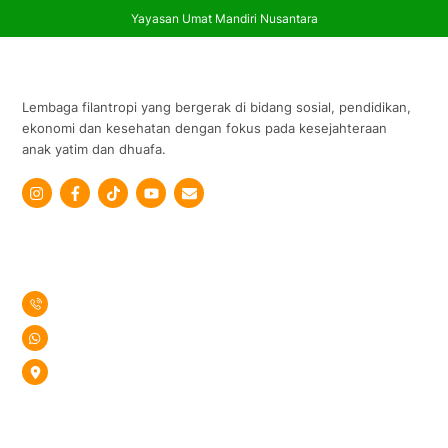
Yayasan Umat Mandiri Nusantara
Skip
Sekilas Profil
to
content
Lembaga filantropi yang bergerak di bidang sosial, pendidikan,
ekonomi dan kesehatan dengan fokus pada kesejahteraan
anak yatim dan dhuafa.
Icon
Icon
Icon
label
label
label
Konsultasi
(0233) 8296975
0853 2000 0911
Jl. Pesantren No.4 Kel. Majalengka Kulon Kec. Majalengka,
Kab. Majalengka Jawa Barat.