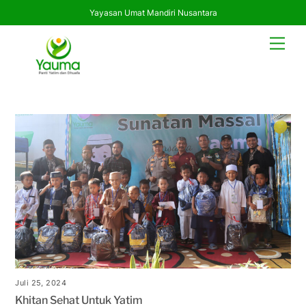
Yayasan Umat Mandiri Nusantara
Skip
Men
to
content
Juli 25, 2024
Khitan Sehat Untuk Yatim