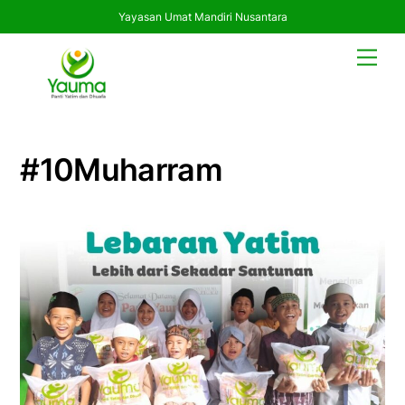
Yayasan Umat Mandiri Nusantara
Skip
Men
to
content
#10Muharram