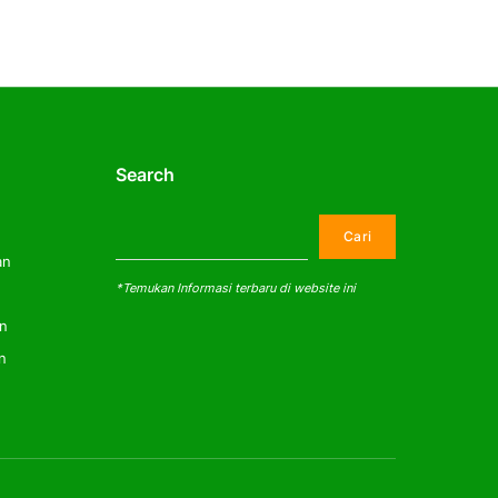
Search
Cari
Cari
an
*Temukan Informasi terbaru di website ini
an
n