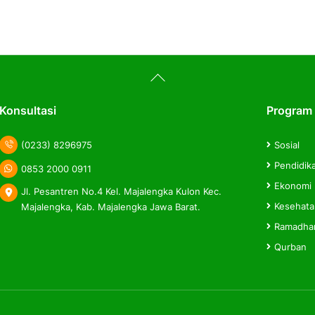
Back
To
Top
Konsultasi
Program
(0233) 8296975
Sosial
Pendidik
0853 2000 0911
Ekonomi
Jl. Pesantren No.4 Kel. Majalengka Kulon Kec.
Kesehat
Majalengka, Kab. Majalengka Jawa Barat.
Ramadha
Qurban