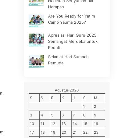
Hadirkan Senyuman dan
Harapan
Are You Ready for Yatim
Camp Yauma 2025?
Apresiasi Hari Guru 2025,
Semangat Merdeka untuk
Peduli
Selamat Hari Sumpah
Pemuda
Agustus 2026
n,
S
S
R
K
J
S
M
1
2
3
4
5
6
7
8
9
10
11
12
13
14
15
16
im
17
18
19
20
21
22
23