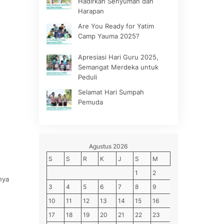
Hadirkan Senyuman dan
Harapan
Are You Ready for Yatim
Camp Yauma 2025?
Apresiasi Hari Guru 2025,
Semangat Merdeka untuk
Peduli
Selamat Hari Sumpah
Pemuda
Agustus 2026
S
S
R
K
J
S
M
1
2
nya
3
4
5
6
7
8
9
10
11
12
13
14
15
16
17
18
19
20
21
22
23