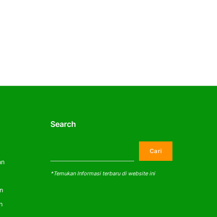
Search
Cari
Cari
an
*Temukan Informasi terbaru di website ini
an
n