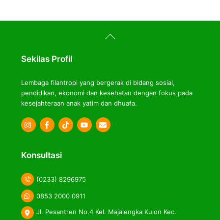
Back
To
Top
Sekilas Profil
Lembaga filantropi yang bergerak di bidang sosial,
pendidikan, ekonomi dan kesehatan dengan fokus pada
kesejahteraan anak yatim dan dhuafa.
Icon
Icon
Icon
label
label
label
Konsultasi
(0233) 8296975
0853 2000 0911
Jl. Pesantren No.4 Kel. Majalengka Kulon Kec.