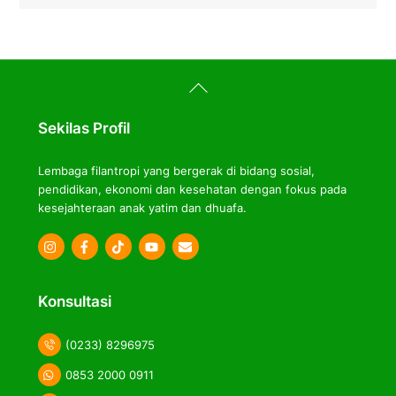
Back
To
Top
Sekilas Profil
Lembaga filantropi yang bergerak di bidang sosial,
pendidikan, ekonomi dan kesehatan dengan fokus pada
kesejahteraan anak yatim dan dhuafa.
Icon
Icon
Icon
label
label
label
Konsultasi
(0233) 8296975
0853 2000 0911