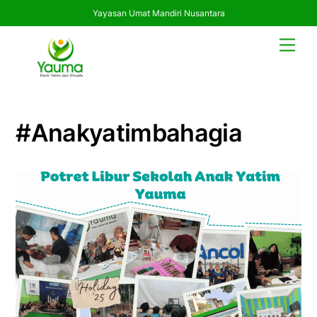
Yayasan Umat Mandiri Nusantara
Skip
Men
to
content
#anakyatimbahagia