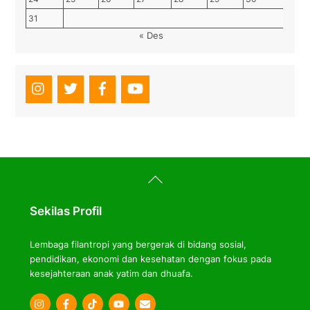
31
« Des
Back
To
Top
Sekilas Profil
Lembaga filantropi yang bergerak di bidang sosial,
pendidikan, ekonomi dan kesehatan dengan fokus pada
kesejahteraan anak yatim dan dhuafa.
Icon
Icon
Icon