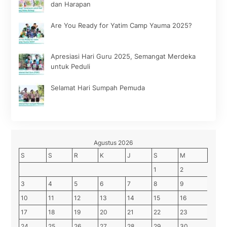
dan Harapan
Are You Ready for Yatim Camp Yauma 2025?
Apresiasi Hari Guru 2025, Semangat Merdeka
untuk Peduli
Selamat Hari Sumpah Pemuda
Agustus 2026
S
S
R
K
J
S
M
1
2
3
4
5
6
7
8
9
10
11
12
13
14
15
16
17
18
19
20
21
22
23
24
25
26
27
28
29
30