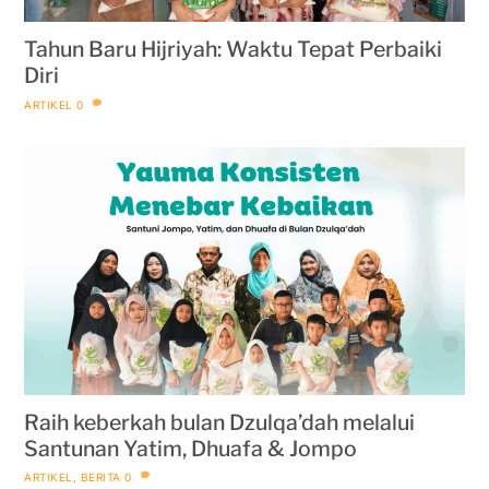
Tahun Baru Hijriyah: Waktu Tepat Perbaiki
Diri
ARTIKEL
0
Raih keberkah bulan Dzulqa’dah melalui
Santunan Yatim, Dhuafa & Jompo
ARTIKEL
,
BERITA
0