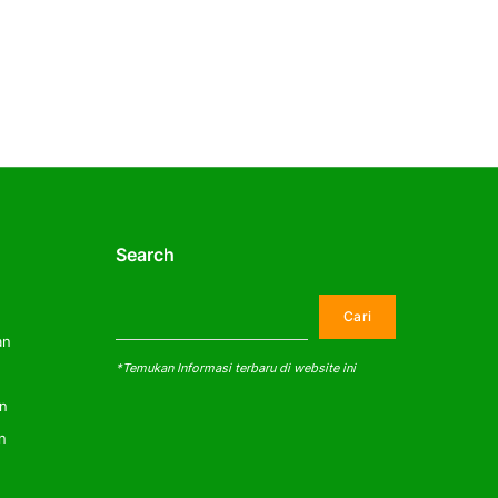
Search
Cari
Cari
an
*Temukan Informasi terbaru di website ini
an
n