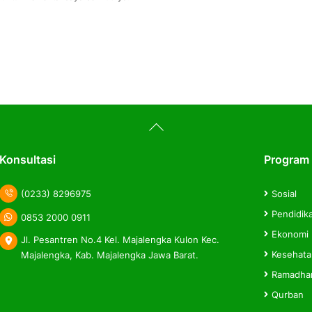
Back
To
Top
Konsultasi
Program
(0233) 8296975
Sosial
Pendidik
0853 2000 0911
Ekonomi
Jl. Pesantren No.4 Kel. Majalengka Kulon Kec.
Kesehat
Majalengka, Kab. Majalengka Jawa Barat.
Ramadha
Qurban