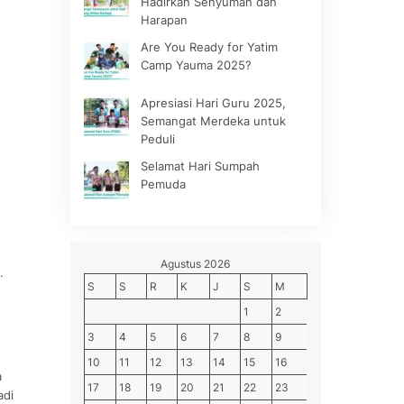
Hadirkan Senyuman dan
Harapan
Are You Ready for Yatim
Camp Yauma 2025?
Apresiasi Hari Guru 2025,
Semangat Merdeka untuk
Peduli
Selamat Hari Sumpah
Pemuda
Agustus 2026
.
S
S
R
K
J
S
M
1
2
3
4
5
6
7
8
9
10
11
12
13
14
15
16
17
18
19
20
21
22
23
adi