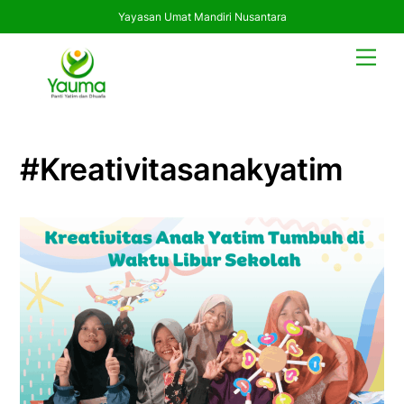
Yayasan Umat Mandiri Nusantara
Skip
Men
to
content
#kreativitasanakyatim