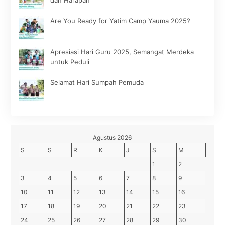
Are You Ready for Yatim Camp Yauma 2025?
Apresiasi Hari Guru 2025, Semangat Merdeka
untuk Peduli
Selamat Hari Sumpah Pemuda
Agustus 2026
S
S
R
K
J
S
M
1
2
3
4
5
6
7
8
9
10
11
12
13
14
15
16
17
18
19
20
21
22
23
24
25
26
27
28
29
30