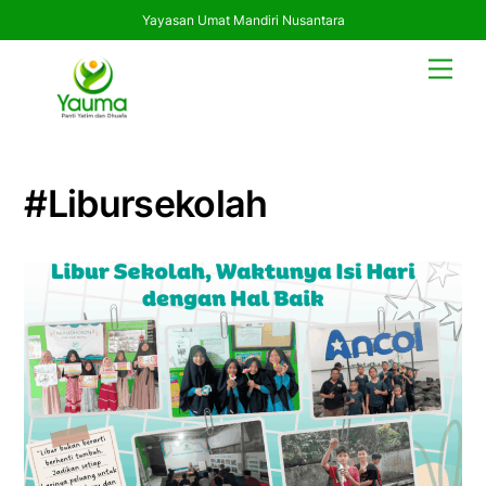
Yayasan Umat Mandiri Nusantara
Skip
Men
to
content
#libursekolah