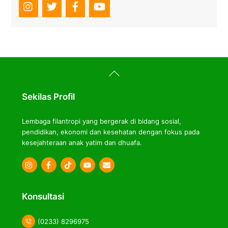
Back
To
Top
Sekilas Profil
Lembaga filantropi yang bergerak di bidang sosial,
pendidikan, ekonomi dan kesehatan dengan fokus pada
kesejahteraan anak yatim dan dhuafa.
Icon
Icon
Icon
label
label
label
Konsultasi
(0233) 8296975