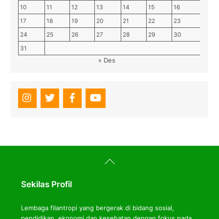
10
11
12
13
14
15
16
17
18
19
20
21
22
23
24
25
26
27
28
29
30
31
« Des
Back
To
Top
Sekilas Profil
Lembaga filantropi yang bergerak di bidang sosial,
pendidikan, ekonomi dan kesehatan dengan fokus pada