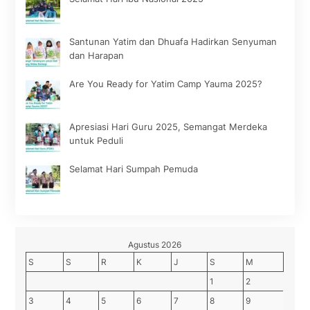
Santunan Yatim dan Dhuafa Hadirkan Senyuman
dan Harapan
Are You Ready for Yatim Camp Yauma 2025?
Apresiasi Hari Guru 2025, Semangat Merdeka
untuk Peduli
Selamat Hari Sumpah Pemuda
Agustus 2026
S
S
R
K
J
S
M
1
2
3
4
5
6
7
8
9