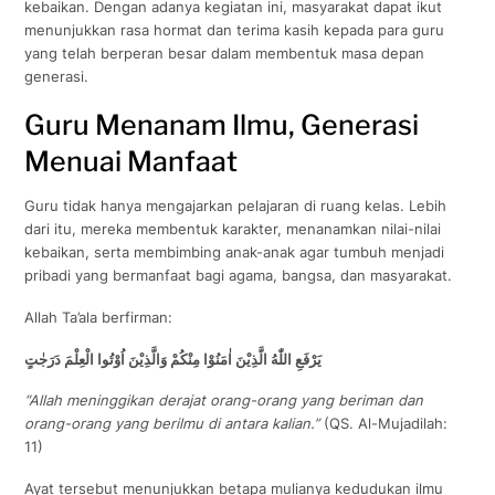
kebaikan. Dengan adanya kegiatan ini, masyarakat dapat ikut
menunjukkan rasa hormat dan terima kasih kepada para guru
yang telah berperan besar dalam membentuk masa depan
generasi.
Guru Menanam Ilmu, Generasi
Menuai Manfaat
Guru tidak hanya mengajarkan pelajaran di ruang kelas. Lebih
dari itu, mereka membentuk karakter, menanamkan nilai-nilai
kebaikan, serta membimbing anak-anak agar tumbuh menjadi
pribadi yang bermanfaat bagi agama, bangsa, dan masyarakat.
Allah Ta’ala berfirman:
يَرْفَعِ اللّٰهُ الَّذِيْنَ اٰمَنُوْا مِنْكُمْ وَالَّذِيْنَ اُوْتُوا الْعِلْمَ دَرَجٰتٍ
“Allah meninggikan derajat orang-orang yang beriman dan
orang-orang yang berilmu di antara kalian.”
(QS. Al-Mujadilah:
11)
Ayat tersebut menunjukkan betapa mulianya kedudukan ilmu