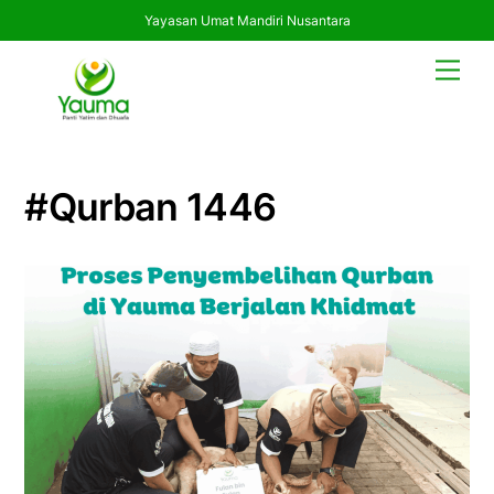
Yayasan Umat Mandiri Nusantara
Skip
Men
to
content
#qurban 1446