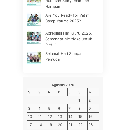
Hadirkan Senyuman dan
Harapan
Are You Ready for Yatim
Camp Yauma 2025?
Apresiasi Hari Guru 2025,
Semangat Merdeka untuk
Peduli
Selamat Hari Sumpah
Pemuda
Agustus 2026
S
S
R
K
J
S
M
1
2
3
4
5
6
7
8
9
10
11
12
13
14
15
16
17
18
19
20
21
22
23