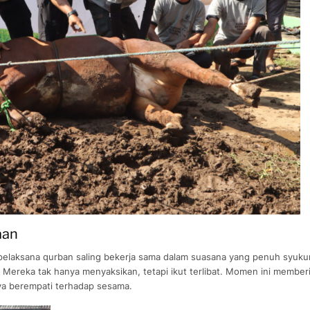
aan
m pelaksana qurban saling bekerja sama dalam suasana yang penuh syukur
reka tak hanya menyaksikan, tetapi ikut terlibat. Momen ini member
ya berempati terhadap sesama.