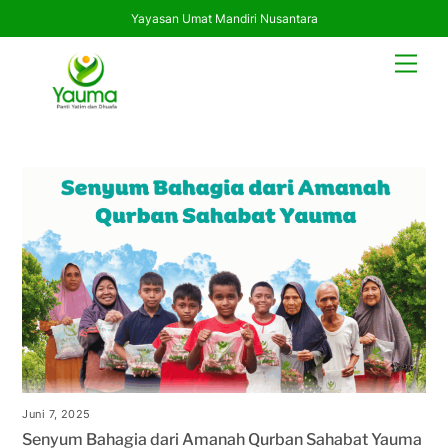
Yayasan Umat Mandiri Nusantara
Skip
Men
to
content
Juni 7, 2025
Senyum Bahagia dari Amanah Qurban Sahabat Yauma