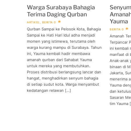
Warga Surabaya Bahagia
Senyum 
Terima Daging Qurban
Amanah
Yauma
ARTIKEL
,
BERITA
0
Qurban Sampai ke Pelosok Kota, Bahagia
BERITA
0
Sampai ke Hati Hari Idul adha menjadi
Amanah Ter
momen yang istimewa, terutama oleh
Terpancar 
warga kurang mampu di Surabaya. Tahun
ini kembali
ini, Yauma kembali hadir membawa
manfaat di 
amanah qurban dari Sahabat Yauma
Anak-anak 
untuk mereka yang membutuhkan.
binaan di M
Proses distribusi berlangsung lancar dan
Jakarta, Su
hangat, menghadirkan senyum bahagia
menerima a
di setiap sudut kota. Warga menyambut
Yauma den
kedatangan relawan […]
dan ketulus
Sasaran Mel
tim Yauma 