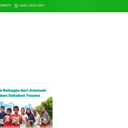
8296975
0853 2000 0911