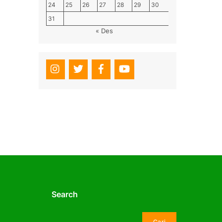
24
25
26
27
28
29
30
31
« Des
Search
Cari
Cari