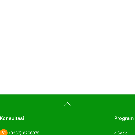
Back
To
Top
Konsultasi
Program
(0233) 8296975
Sosial