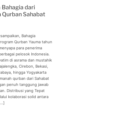
Bahagia dari
 Qurban Sahabat
sampaikan, Bahagia
Program Qurban Yauma tahun
 menyapa para penerima
berbagai pelosok Indonesia.
yatim di asrama dan mustahik
ajalengka, Cirebon, Bekasi,
rabaya, hingga Yogyakarta
manah qurban dari Sahabat
gan penuh tanggung jawab
an. Distribusi yang Tepat
alui kolaborasi solid antara
[…]