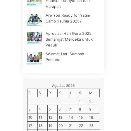
Hadirkan Senyuman dan
Harapan
Are You Ready for Yatim
Camp Yauma 2025?
Apresiasi Hari Guru 2025,
Semangat Merdeka untuk
Peduli
Selamat Hari Sumpah
Pemuda
Agustus 2026
S
S
R
K
J
S
M
1
2
3
4
5
6
7
8
9
10
11
12
13
14
15
16
17
18
19
20
21
22
23