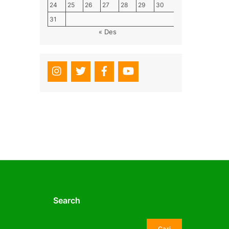
24
25
26
27
28
29
30
31
« Des
Search
Cari
Cari