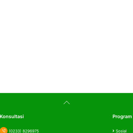
Back
To
Top
Konsultasi
Program
(0233) 8296975
Sosial