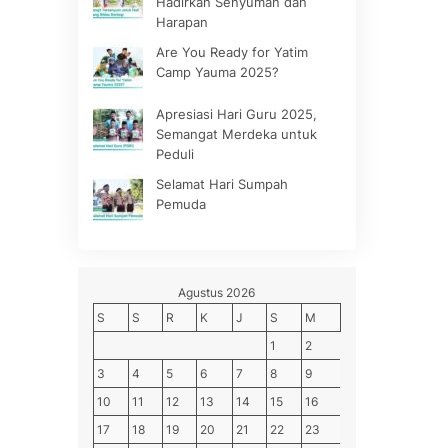
Hadirkan Senyuman dan
Harapan
Are You Ready for Yatim
Camp Yauma 2025?
Apresiasi Hari Guru 2025,
Semangat Merdeka untuk
Peduli
Selamat Hari Sumpah
Pemuda
Agustus 2026
S
S
R
K
J
S
M
1
2
3
4
5
6
7
8
9
10
11
12
13
14
15
16
17
18
19
20
21
22
23