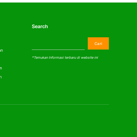
Search
Cari
Cari
an
*Temukan Informasi terbaru di website ini
an
n