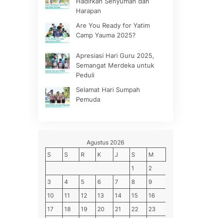
Hadirkan Senyuman dan
Harapan
Are You Ready for Yatim
Camp Yauma 2025?
Apresiasi Hari Guru 2025,
Semangat Merdeka untuk
Peduli
Selamat Hari Sumpah
Pemuda
Agustus 2026
S
S
R
K
J
S
M
1
2
3
4
5
6
7
8
9
10
11
12
13
14
15
16
17
18
19
20
21
22
23