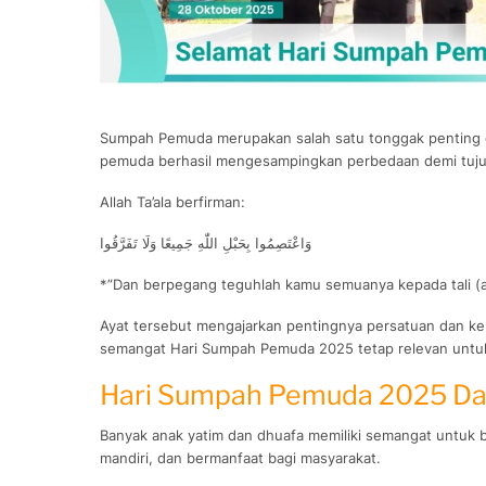
Sumpah Pemuda merupakan salah satu tonggak penting da
pemuda berhasil mengesampingkan perbedaan demi tujua
Allah Ta’ala berfirman:
وَاعْتَصِمُوا بِحَبْلِ اللّٰهِ جَمِيعًا وَلَا تَفَرَّقُوا
*”Dan berpegang teguhlah kamu semuanya kepada tali (aga
Ayat tersebut mengajarkan pentingnya persatuan dan ke
semangat Hari Sumpah Pemuda 2025 tetap relevan untuk 
Hari Sumpah Pemuda 2025 Da
Banyak anak yatim dan dhuafa memiliki semangat untuk be
mandiri, dan bermanfaat bagi masyarakat.