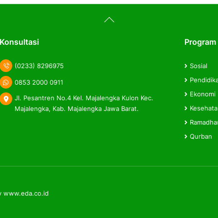
Back
To
Top
Konsultasi
Program
(0233) 8296975
Sosial
Pendidik
0853 2000 0911
Ekonomi
Jl. Pesantren No.4 Kel. Majalengka Kulon Kec.
Kesehat
Majalengka, Kab. Majalengka Jawa Barat.
Ramadha
Qurban
y
www.eda.co.id