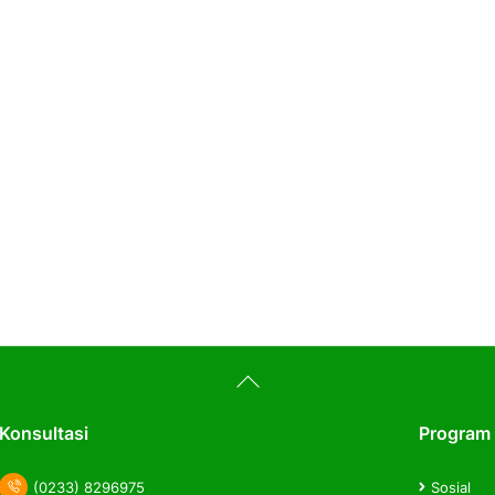
Back
To
Top
Konsultasi
Program
(0233) 8296975
Sosial