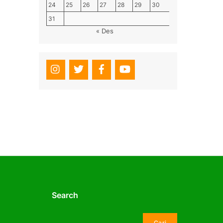
24
25
26
27
28
29
30
31
« Des
Search
Cari
Cari