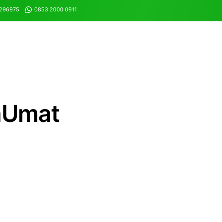
8296975
0853 2000 0911
nUmat