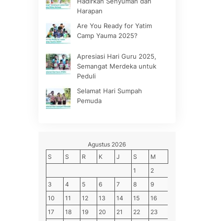
Hadirkan Senyuman dan
Harapan
Are You Ready for Yatim
Camp Yauma 2025?
Apresiasi Hari Guru 2025,
Semangat Merdeka untuk
Peduli
Selamat Hari Sumpah
Pemuda
Agustus 2026
S
S
R
K
J
S
M
1
2
3
4
5
6
7
8
9
10
11
12
13
14
15
16
17
18
19
20
21
22
23