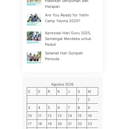
Hadirkan Senyuman dan
Harapan
Are You Ready for Yatim
Camp Yauma 2025?
Apresiasi Hari Guru 2025,
Semangat Merdeka untuk
Peduli
Selamat Hari Sumpah
Pemuda
Agustus 2026
S
S
R
K
J
S
M
1
2
3
4
5
6
7
8
9
10
11
12
13
14
15
16
17
18
19
20
21
22
23