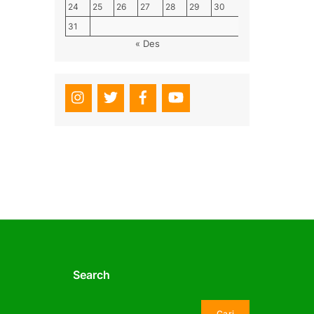
24
25
26
27
28
29
30
31
« Des
Search
Cari
Cari