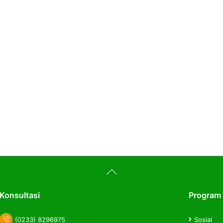
Back
To
Top
Konsultasi
Program
(0233) 8296975
Sosial