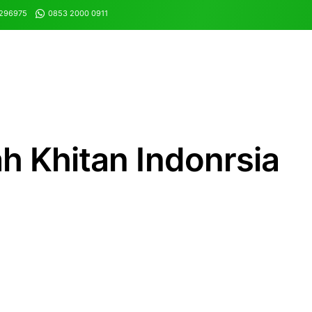
8296975
0853 2000 0911
 Khitan Indonrsia