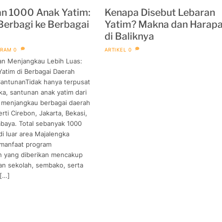
n 1000 Anak Yatim:
Kenapa Disebut Lebaran
erbagi ke Berbagai
Yatim? Makna dan Harap
di Baliknya
GRAM
0
ARTIKEL
0
kan Menjangkau Lebih Luas:
atim di Berbagai Daerah
antunanTidak hanya terpusat
ka, santunan anak yatim dari
 menjangkau berbagai daerah
erti Cirebon, Jakarta, Bekasi,
abaya. Total sebanyak 1000
di luar area Majalengka
manfaat program
an yang diberikan mencakup
an sekolah, sembako, serta
 […]