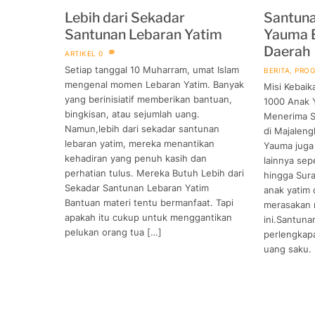
Lebih dari Sekadar
Santuna
Santunan Lebaran Yatim
Yauma B
Daerah
ARTIKEL
0
Setiap tanggal 10 Muharram, umat Islam
BERITA
,
PRO
mengenal momen Lebaran Yatim. Banyak
Misi Kebai
yang berinisiatif memberikan bantuan,
1000 Anak Y
bingkisan, atau sejumlah uang.
Menerima S
Namun,lebih dari sekadar santunan
di Majaleng
lebaran yatim, mereka menantikan
Yauma juga
kehadiran yang penuh kasih dan
lainnya sep
perhatian tulus. Mereka Butuh Lebih dari
hingga Sur
Sekadar Santunan Lebaran Yatim
anak yatim 
Bantuan materi tentu bermanfaat. Tapi
merasakan 
apakah itu cukup untuk menggantikan
ini.Santun
pelukan orang tua […]
perlengkap
uang saku.