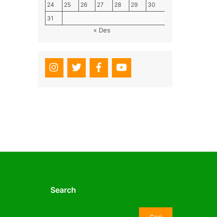
24
25
26
27
28
29
30
31
« Des
Search
Cari
Cari