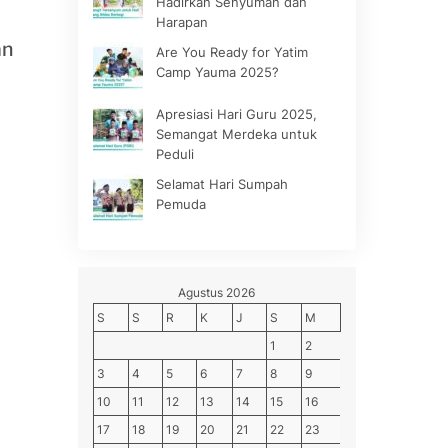
Hadirkan Senyuman dan
Harapan
an
Are You Ready for Yatim
Camp Yauma 2025?
Apresiasi Hari Guru 2025,
Semangat Merdeka untuk
Peduli
Selamat Hari Sumpah
Pemuda
Agustus 2026
S
S
R
K
J
S
M
1
2
3
4
5
6
7
8
9
10
11
12
13
14
15
16
17
18
19
20
21
22
23