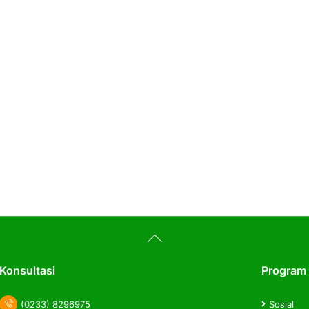
Back
To
Top
Konsultasi
Program
(0233) 8296975
Sosial