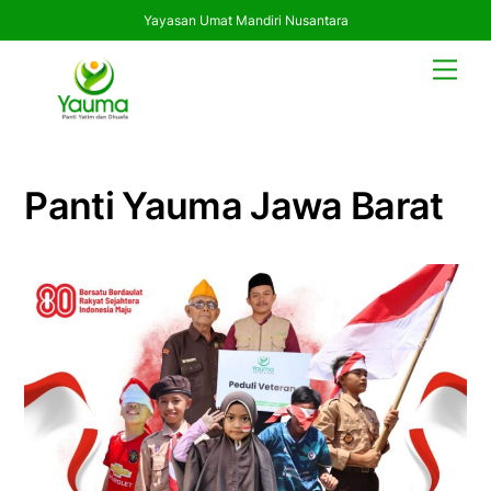
Yayasan Umat Mandiri Nusantara
Skip
Men
to
content
Panti Yauma Jawa Barat