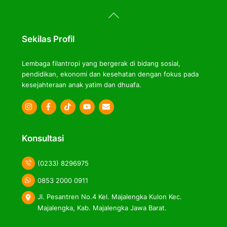
Back
To
Top
Sekilas Profil
Lembaga filantropi yang bergerak di bidang sosial,
pendidikan, ekonomi dan kesehatan dengan fokus pada
kesejahteraan anak yatim dan dhuafa.
Icon
Icon
Icon
label
label
label
Konsultasi
(0233) 8296975
0853 2000 0911
Jl. Pesantren No.4 Kel. Majalengka Kulon Kec.
Majalengka, Kab. Majalengka Jawa Barat.