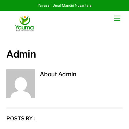
Yayasan Umat Mandiri Nusantara
Skip
Men
to
content
Admin
About
Admin
POSTS BY :