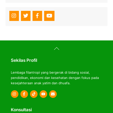
Back
To
Top
Sekilas Profil
Lembaga filantropi yang bergerak di bidang sosial,
pendidikan, ekonomi dan kesehatan dengan fokus pada
kesejahteraan anak yatim dan dhuafa.
Icon
Icon
Icon
label
label
label
Konsultasi